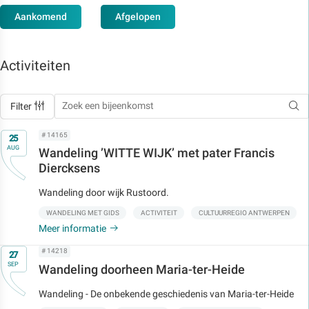
Aankomend
Afgelopen
Activiteiten
Filter
Op
# 14165
25
AUG
Wandeling ’WITTE WIJK’ met pater Francis
Diercksens
Wandeling door wijk Rustoord.
WANDELING MET GIDS
ACTIVITEIT
CULTUURREGIO ANTWERPEN
Meer informatie
Op
# 14218
27
SEP
Wandeling doorheen Maria-ter-Heide
Wandeling - De onbekende geschiedenis van Maria-ter-Heide