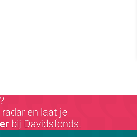
?
radar en laat je
ger
bij Davidsfonds.