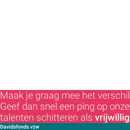
Maak je graag mee het verschil
Geef dan snel een ping op onze 
talenten schitteren als
vrijwilli
Contactpersoon:
Davidsfonds vzw