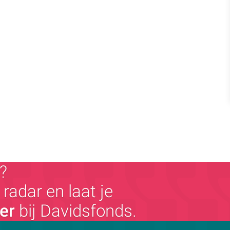
?
radar en laat je
ger
bij Davidsfonds.