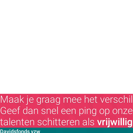
Maak je graag mee het verschil
Geef dan snel een ping op onze 
talenten schitteren als
vrijwilli
Contactpersoon:
Davidsfonds vzw