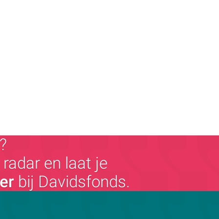
?
radar en laat je
ger
bij Davidsfonds.