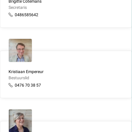
Brigitte Cotemans
Secretaris
0486585642
Kristiaan Empereur
Bestuurslid
0476 70 38 57