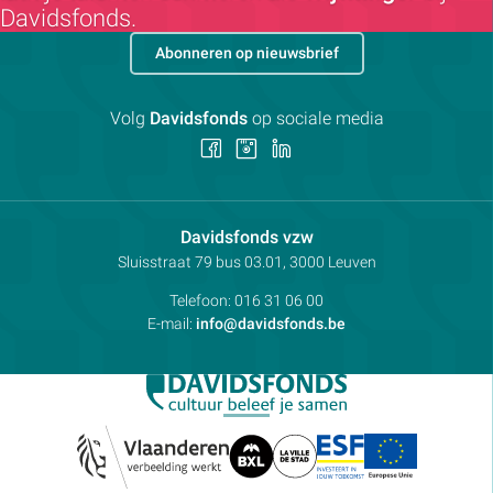
Davidsfonds.
Abonneren op nieuwsbrief
Volg
Davidsfonds
op sociale media
Volg
Volg
Volg
ons
ons
ons
op
op
op
Facebook
Instagram
LinkedIn
Contactpersoon:
Davidsfonds vzw
Adres:
Sluisstraat 79
bus 03.01, 3000
Leuven
Telefoon:
016 31 06 00
E-mail:
info@davidsfonds.be