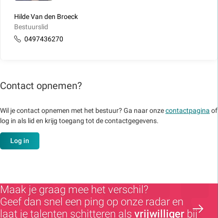
Hilde Van den Broeck
Bestuurslid
0497436270
Contact opnemen?
Wil je contact opnemen met het bestuur? Ga naar onze
contactpagina
of
log in als lid en krijg toegang tot de contactgegevens.
Log in
Maak je graag mee het verschil?
Geef dan snel een ping op onze radar en
laat je talenten schitteren als
vrijwilliger
bij