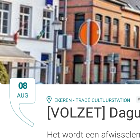
08
AUG
#
EKEREN - TRACÉ CULTUURSTATION
[VOLZET] Dagu
Het wordt een afwissele