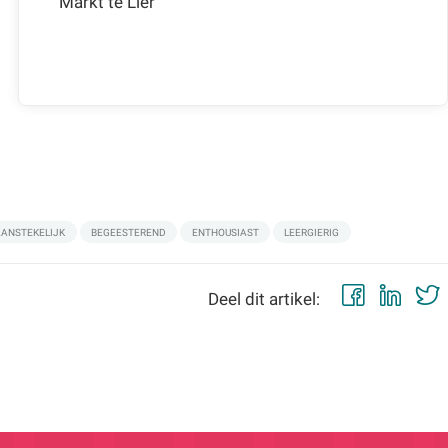
Markt te Lier
AANSTEKELIJK
BEGEESTEREND
ENTHOUSIAST
LEERGIERIG
Faceb
Lin
Deel dit artikel: