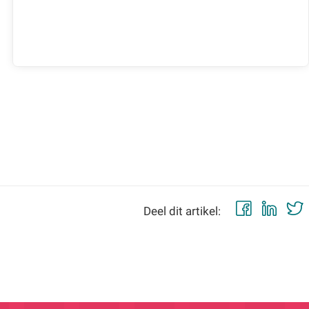
Faceb
Lin
Deel dit artikel: