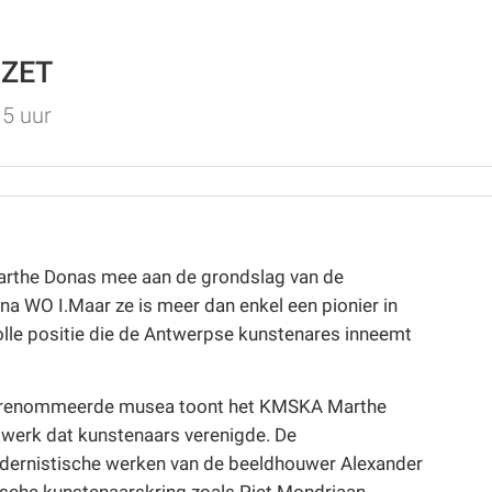
LZET
15 uur
 Marthe Donas mee aan de grondslag van de
 na WO I.
Maar ze is meer dan enkel een pionier in
olle positie die de Antwerpse kunstenares inneemt
l gerenommeerde musea toont het KMSKA Marthe
werk dat kunstenaars verenigde. De
modernistische werken van de beeldhouwer Alexander
sche kunstenaarskring zoals Piet Mondriaan.