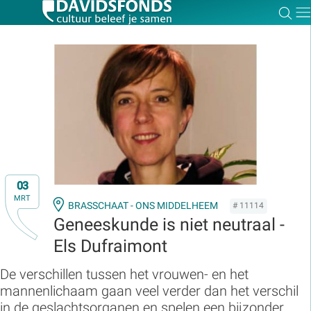
Zoe
Dir
Zoek:
Zoeken
03
MRT
BRASSCHAAT - ONS MIDDELHEEM
# 11114
Geneeskunde is niet neutraal -
Els Dufraimont
De verschillen tussen het vrouwen- en het
mannenlichaam gaan veel verder dan het verschil
in de geslachtsorganen en spelen een bijzonder