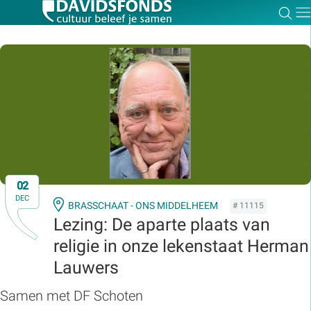
Zoe
Dir
Zoek:
Zoeken
02
DEC
BRASSCHAAT - ONS MIDDELHEEM
# 11115
Lezing: De aparte plaats van
religie in onze lekenstaat Herman
Lauwers
Samen met DF Schoten