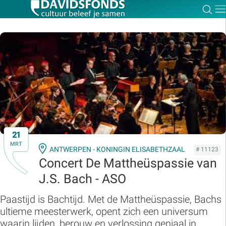
Zoe
Dir
Zoek:
Zoeken
21
MRT
ANTWERPEN - KONINGIN ELISABETHZAAL
# 11123
Concert De Mattheüspassie van
J.S. Bach - ASO
Paastijd is Bachtijd. Met de Mattheüspassie, Bachs
ultieme meesterwerk, opent zich een universum
waarin lijden, berouw en verlossing geniaal in