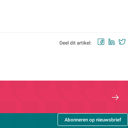
Faceb
Lin
Deel dit artikel:
Abonneren op nieuwsbrief