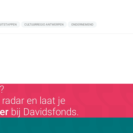
UITSTAPPEN
CULTUURREGIO ANTWERPEN
ONDERNEMEND
?
radar en laat je
ger
bij Davidsfonds.