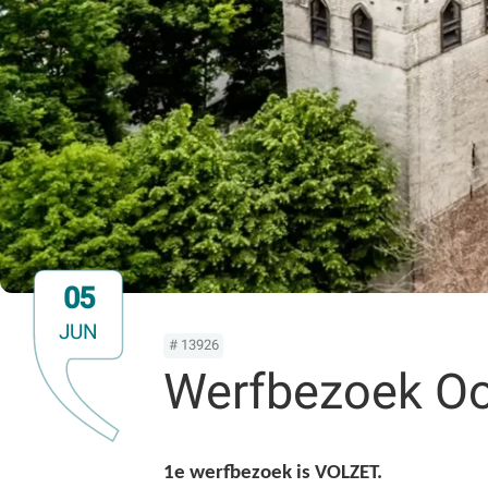
05
JUN
# 13926
Werfbezoek Oo
1e werfbezoek is VOLZET.