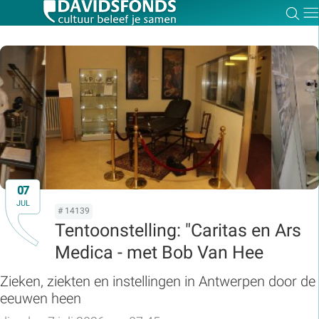
Zoe
Dir
Zoek:
Zoeken
07
JUL
# 14139
Tentoonstelling: "Caritas en Ars
Medica - met Bob Van Hee
Zieken, ziekten en instellingen in Antwerpen door de
eeuwen heen