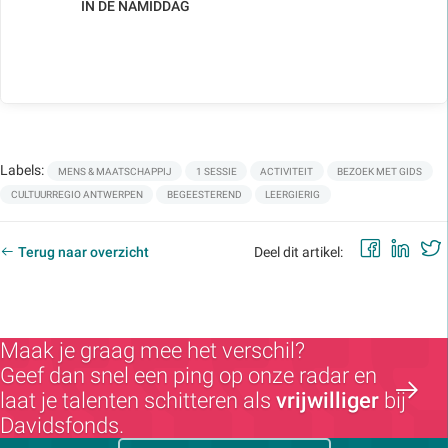
IN DE NAMIDDAG
Labels:
MENS & MAATSCHAPPIJ
1 SESSIE
ACTIVITEIT
BEZOEK MET GIDS
CULTUURREGIO ANTWERPEN
BEGEESTEREND
LEERGIERIG
Faceb
Lin
Terug naar overzicht
Deel dit artikel:
Maak je graag mee het verschil?
Geef dan snel een ping op onze radar en
laat je talenten schitteren als
vrijwilliger
bij
Davidsfonds.