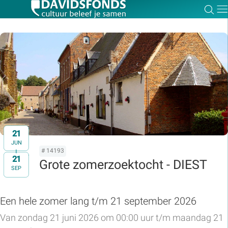
Zoe
Dir
Zoek:
Zoeken
21
JUN
# 14193
21
t/m
Grote zomerzoektocht - DIEST
SEP
Een hele zomer lang t/m 21 september 2026
Van zondag 21 juni 2026 om 00:00 uur t/m maandag 21