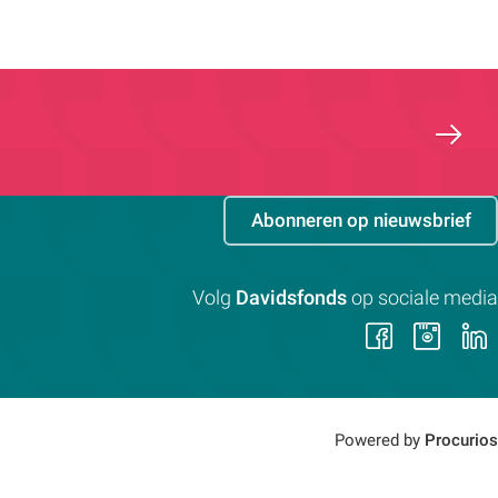
Abonneren op nieuwsbrief
Volg
Davidsfonds
op sociale media
Volg
Vol
ons
on
op
op
Faceb
Ins
Powered by
Procurios