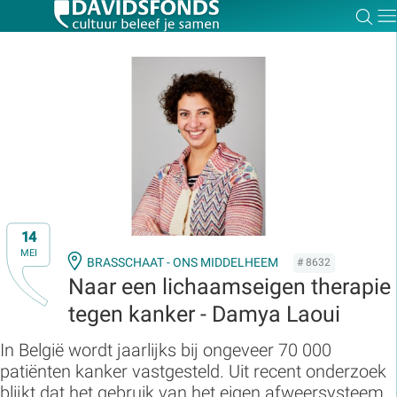
Zoe
Dir
Zoek:
Zoeken
14
MEI
BRASSCHAAT - ONS MIDDELHEEM
# 8632
Naar een lichaamseigen therapie
tegen kanker - Damya Laoui
In België wordt jaarlijks bij ongeveer 70 000
patiënten kanker vastgesteld. Uit recent onderzoek
blijkt dat het gebruik van het eigen afweersysteem