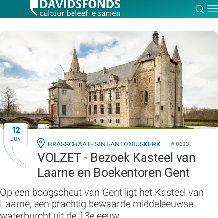
Zoe
Dir
Zoek:
Zoeken
12
JUN
BRASSCHAAT - SINT-ANTONIUSKERK
# 8633
VOLZET - Bezoek Kasteel van
Laarne en Boekentoren Gent
Op een boogscheut van Gent ligt het Kasteel van
Laarne, een prachtig bewaarde middeleeuwse
waterburcht uit de 13e eeuw.