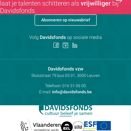
laat je talenten schitteren als
vrijwilliger
bij
Davidsfonds.
Abonneren op nieuwsbrief
Volg
Davidsfonds
op sociale media
Volg
Volg
Volg
ons
ons
ons
op
op
op
Facebook
Instagram
LinkedIn
Contactpersoon:
Davidsfonds vzw
Adres:
Sluisstraat 79
bus 03.01, 3000
Leuven
Telefoon:
016 31 06 00
E-mail:
info@davidsfonds.be