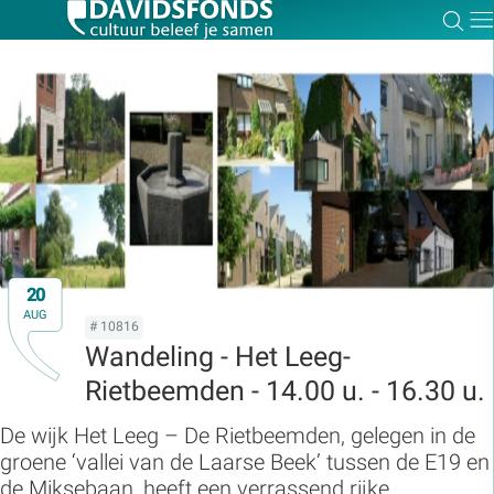
Zoe
Dir
Zoek:
Zoeken
20
AUG
# 10816
Wandeling - Het Leeg-
Rietbeemden - 14.00 u. - 16.30 u.
De wijk Het Leeg – De Rietbeemden, gelegen in de
groene ‘vallei van de Laarse Beek’ tussen de E19 en
de Miksebaan, heeft een verrassend rijke