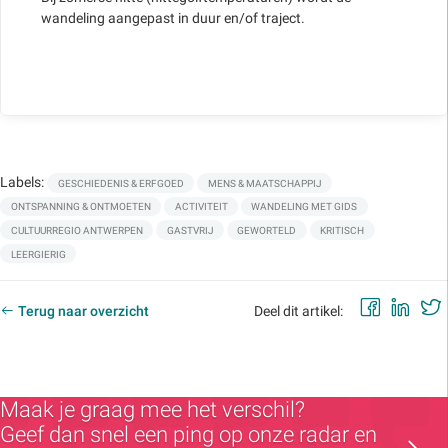
wandeling aangepast in duur en/of traject.
Labels:
GESCHIEDENIS & ERFGOED
MENS & MAATSCHAPPIJ
ONTSPANNING & ONTMOETEN
ACTIVITEIT
WANDELING MET GIDS
CULTUURREGIO ANTWERPEN
GASTVRIJ
GEWORTELD
KRITISCH
LEERGIERIG
Faceb
Lin
Terug naar overzicht
Deel dit artikel:
Maak je graag mee het verschil?
Geef dan snel een ping op onze radar en