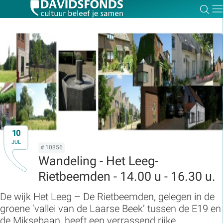
Zoe
Dir
Zoek:
Zoeken
10
JUL
# 10856
Wandeling - Het Leeg-
Rietbeemden - 14.00 u - 16.30 u.
De wijk Het Leeg – De Rietbeemden, gelegen in de
groene ‘vallei van de Laarse Beek’ tussen de E19 en
de Miksebaan, heeft een verrassend rijke