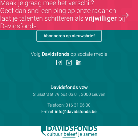
Maak je graag mee het verschil?
Geef dan snel een ping op onze radar en
laat je talenten schitteren als
vrijwilliger
bij
Davidsfonds.
Abonneren op nieuwsbrief
Volg
Davidsfonds
op sociale media
Volg
Volg
Volg
ons
ons
ons
op
op
op
Facebook
Instagram
LinkedIn
Contactpersoon:
Davidsfonds vzw
Adres:
Sluisstraat 79
bus 03.01, 3000
Leuven
Telefoon:
016 31 06 00
E-mail:
info@davidsfonds.be