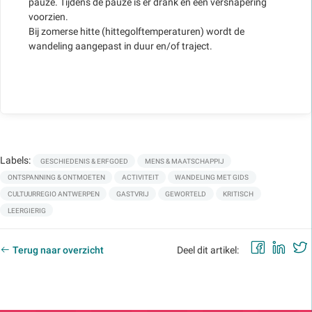
pauze. Tijdens de pauze is er drank en een versnapering
voorzien.
Bij zomerse hitte (hittegolftemperaturen) wordt de
wandeling aangepast in duur en/of traject.
Labels:
GESCHIEDENIS & ERFGOED
MENS & MAATSCHAPPIJ
ONTSPANNING & ONTMOETEN
ACTIVITEIT
WANDELING MET GIDS
CULTUURREGIO ANTWERPEN
GASTVRIJ
GEWORTELD
KRITISCH
LEERGIERIG
Faceb
Lin
Terug naar overzicht
Deel dit artikel: