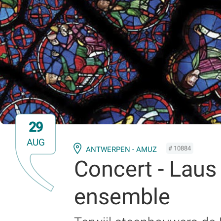
29
AUG
# 10884
ANTWERPEN - AMUZ
Concert - Laus
ensemble