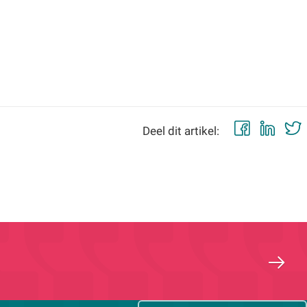
Faceb
Lin
Deel dit artikel: