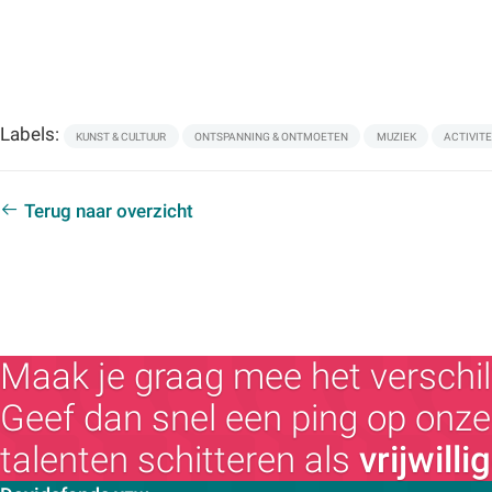
Labels:
KUNST & CULTUUR
ONTSPANNING & ONTMOETEN
MUZIEK
ACTIVITE
Terug naar overzicht
Maak je graag mee het verschil
Geef dan snel een ping op onze 
talenten schitteren als
vrijwilli
Contactpersoon: