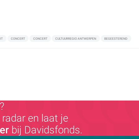
IT
CONCERT
CONCERT
CULTUURREGIO ANTWERPEN
BEGEESTEREND
?
radar en laat je
ger
bij Davidsfonds.