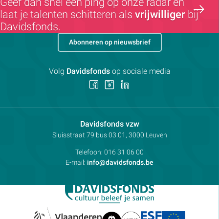
Geef dan snel een ping op onze radar en
laat je talenten schitteren als
vrijwilliger
bij
Davidsfonds.
Abonneren op nieuwsbrief
Volg
Davidsfonds
op sociale media
Volg
Volg
Volg
ons
ons
ons
op
op
op
Facebook
Instagram
LinkedIn
Contactpersoon:
Davidsfonds vzw
Adres:
Sluisstraat 79
bus 03.01, 3000
Leuven
Telefoon:
016 31 06 00
E-mail:
info@davidsfonds.be