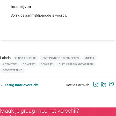
Inschrijven
Sorry, de aanmeldperiode is voorbij.
Labels:
KUNST & CULTUUR
ONTSPANNING & ONTMOETEN
MUZIEK
ACTIVITEIT
CONCERT
CONCERT
CULTUURREGIO ANTWERPEN
BEGEESTEREND
Faceb
Lin
Terug naar overzicht
Deel dit artikel:
Maak je graag mee het verschil?