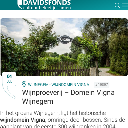
Zoe
Dir
Zoek:
Zoeken
04
JUL
WIJNEGEM - WIJNDOMEIN VIGNA
# 10807
Wijnproeverij – Domein Vigna
Wijnegem
In het groene Wijnegem, ligt het historische
wijndomein Vigna
, omringd door bossen. Sinds de
aanplant van de eerste 300 wijnranken in 2004